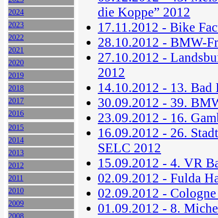
die Koppe” 2012
2024
17.11.2012 - Bike Fa
2023
2022
28.10.2012 - BMW-Fr
2021
27.10.2012 - Landsbu
2020
2012
2019
14.10.2012 - 13. Bad 
2018
30.09.2012 - 39. BM
2017
2016
23.09.2012 - 16. Gam
2015
16.09.2012 - 26. Stad
2014
SELC 2012
2013
15.09.2012 - 4. VR B
2012
02.09.2012 - Fulda H
2011
02.09.2012 - Cologne
2010
2009
01.09.2012 - 8. Miche
2008