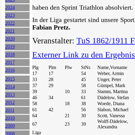
haben den Sprint Triathlon absolviert.
2024
2023
In der Liga gestartet sind unsere Spor
2022
Fabian Pretz.
2021
2020
Veranstalter:
TuS 1862/1911 Fri
2019
Externer Link zu den Ergebni
2018
2017
Plg
Plm
Plw
StNr.
Name,Vorname
2016
17
17
54
Weber, Armin
2015
33
28
45
Unger, Peter
37
29
58
Gümpel, Mark
2014
39
10
33
Stamm, Martina
2013
46
34
61
Dädelow, Stefan
2012
58
18
38
Woede, Diana
61
42
56
Slabon, Michael
2011
64
21
30
Scott, Vanessa
2010
Wolff-Dädelow,
67
23
39
2009
Alexandra
Liga
2008