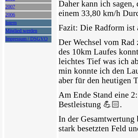
Daher kann ich sagen, 
2007
einem 33,80 km/h Durc
2006
Intern
Fazit: Die Radform ist
Mitglied werden
Impressum / DSGVO
Der Wechsel vom Rad z
des 10km Laufes konnte 
leichtes Tief was ich a
min konnte ich den Lau
aber für den heutigen 
Am Ende Stand eine 2:2
Bestleistung 💪🏻.
In der Gesamtwertung b
stark besetzten Feld un