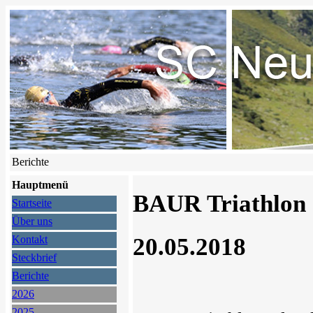
Berichte
Hauptmenü
BAUR Triathlon
Startseite
Über uns
20.05.2018
Kontakt
Steckbrief
Berichte
2026
2025