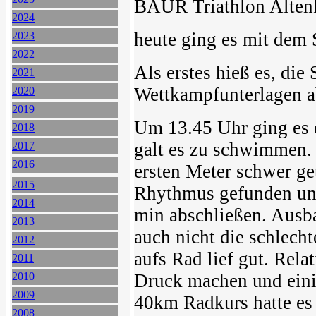
BAUR Triathlon Altenk
2024
heute ging es mit dem 
2023
2022
Als erstes hieß es, di
2021
Wettkampfunterlagen a
2020
2019
Um 13.45 Uhr ging es 
2018
galt es zu schwimmen.
2017
2016
ersten Meter schwer ge
2015
Rhythmus gefunden un
2014
min abschließen. Ausba
2013
auch nicht die schlec
2012
aufs Rad lief gut. Rela
2011
2010
Druck machen und eini
2009
40km Radkurs hatte es 
2008