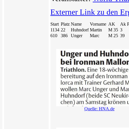
Externer Link zu den Er
Start
Platz
Name
Vorname
AK
Ak P
1134
22
Huhndorf
Martin
M 35
3
610
386
Unger
Marc
M 25
39
Quelle: HNA.de