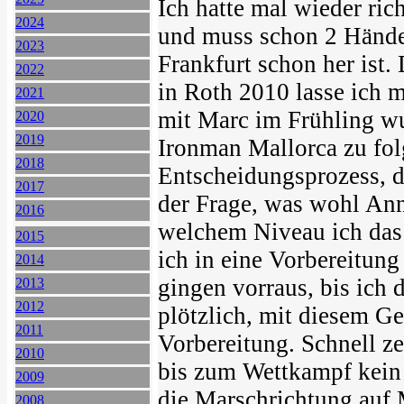
Ich hatte mal wieder rich
2024
und muss schon 2 Hände
2023
Frankfurt schon her ist
2022
in Roth 2010 lasse ich m
2021
mit Marc im Frühling wu
2020
2019
Ironman Mallorca zu fol
2018
Entscheidungsprozess, 
2017
der Frage, was wohl Ann
2016
welchem Niveau ich das
2015
ich in eine Vorbereitun
2014
gingen vorraus, bis ich
2013
2012
plötzlich, mit diesem Ge
2011
Vorbereitung. Schnell ze
2010
bis zum Wettkampf kein 
2009
die Marschrichtung auf 
2008