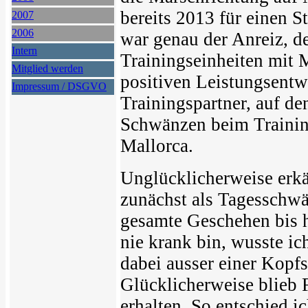
bereits 2013 für einen S
2007
2006
war genau der Anreiz, d
Intern
Trainingseinheiten mit M
Mitglied werden
positiven Leistungsentw
Impressum / DSGVO
Trainingspartner, auf d
Schwänzen beim Training
Mallorca.
Unglücklicherweise erkäl
zunächst als Tagesschwä
gesamte Geschehen bis h
nie krank bin, wusste ic
dabei ausser einer Kopf
Glücklicherweise blieb 
erhalten. So entschied i