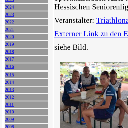
Hessischen Seniorenlig
2024
2023
Veranstalter:
Triathlon
2022
2021
Externer Link zu den 
2020
2019
siehe Bild.
2018
2017
2016
2015
2014
2013
2012
2011
2010
2009
2008