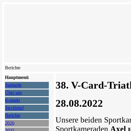
Berichte
Hauptmenü
38. V-Card-Triat
Startseite
Über uns
28.08.2022
Kontakt
Steckbrief
Berichte
Unsere beiden Sportk
2026
Sportkameraden
Axel 
2025