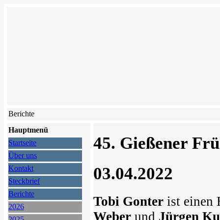
Berichte
Hauptmenü
45. Gießener Frü
Startseite
Über uns
03.04.2022
Kontakt
Steckbrief
Berichte
Tobi Gonter
ist einen
2026
Weber
und
Jürgen Ku
2025