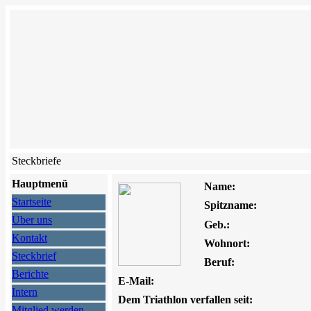
Steckbriefe
Hauptmenü
Name:
Startseite
Spitzname:
Über uns
Geb.:
Kontakt
Wohnort:
Steckbrief
Beruf:
Berichte
E-Mail:
Intern
Dem Triathlon verfallen seit:
Mitglied werden