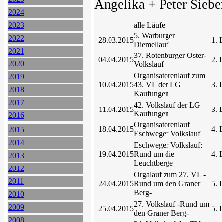
Angelika + Peter Siebe
2024
2023
alle Läufe
5. Warburger
2022
28.03.2015
1. 
Diemellauf
2021
37. Rotenburger Oster-
04.04.2015
2. 
2020
Volkslauf
Organisatorenlauf zum
2019
10.04.2015
43. VL der LG
3. 
2018
Kaufungen
2017
42. Volkslauf der LG
11.04.2015
3. 
Kaufungen
2016
Organisatorenlauf
18.04.2015
4. 
2015
Eschweger Volkslauf
2014
Eschweger Volkslauf:
19.04.2015
Rund um die
4. 
2013
Leuchtberge
2012
Orgalauf zum 27. VL -
2011
24.04.2015
Rund um den Graner
5. 
Berg-
2010
27. Volkslauf -Rund um
2009
25.04.2015
5. 
den Graner Berg-
2008