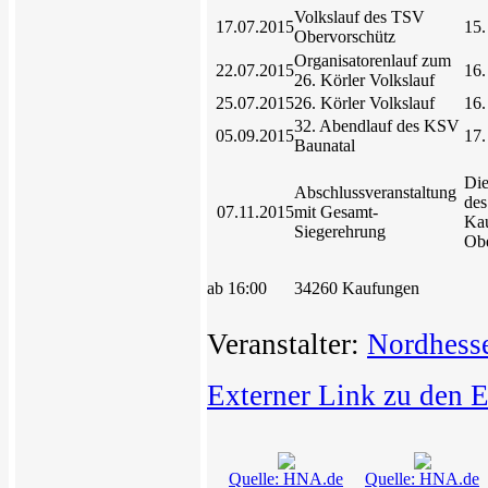
Volkslauf des TSV
17.07.2015
15.
Obervorschütz
Organisatorenlauf zum
22.07.2015
16.
26. Körler Volkslauf
25.07.2015
26. Körler Volkslauf
16.
32. Abendlauf des KSV
05.09.2015
17.
Baunatal
Die
Abschlussveranstaltung
des
07.11.2015
mit Gesamt-
Ka
Siegerehrung
Obe
ab 16:00
34260 Kaufungen
Veranstalter:
Nordhess
Externer Link zu den 
Quelle: HNA.de
Quelle: HNA.de