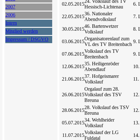
24. Volkslauf des TV
02.05.2015
6. 
2007
Hessisch-Lichtenau
36. Nationaler
2006
22.05.2015
7. 
Abendvolkslauf
Intern
46. Bartenwetzer
30.05.2015
8. 
Mitglied werden
Volkslauf
Organisatorenlauf zum
Impressum / DSGVO
03.06.2015
9. 
VL des TV Breitenbach
Volkslauf des TV
07.06.2015
9. 
Breitenbach
35. Heiligenröder
12.06.2015
10.
Abendlauf
37. Hofgeismarer
21.06.2015
11.
Volkslauf
Orgalauf zum 28.
26.06.2015
Volkslauf des TSV
12.
Breuna
28. Volkslauf des TSV
28.06.2015
12.
Breuna
34. Wehlheider
05.07.2015
13.
Volkslauf
Volkslauf der LG
11.07.2015
14.
Fuldatal