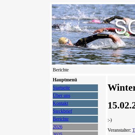
Berichte
Hauptmenü
Winter
Startseite
Über uns
15.02.
Kontakt
Steckbrief
Berichte
:-)
2026
Veranstalter:
T
2025