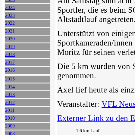
Am Samstag sind acht 
2024
Sportler, die es beim
2023
Altstadtlauf angetreten
2022
2021
Unterstützt von einig
2020
Sportkameraden/innen l
2019
Moritz für seinen verle
2018
2017
Die 5 km wurden von S
2016
genommen.
2015
2014
Axel lief heute als ein
2013
Veranstalter:
VFL Neus
2012
2011
Externer Link zu den 
2010
2009
1,6 km Lauf
2008