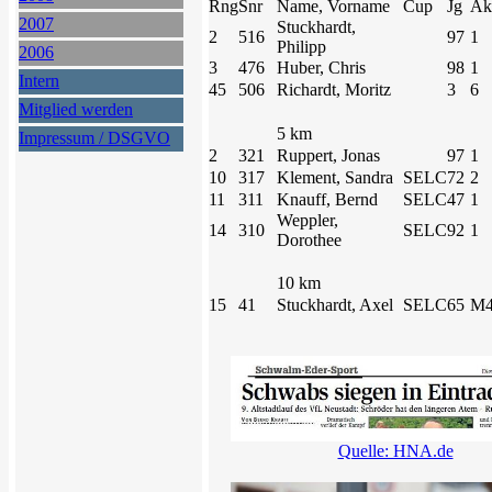
Rng
Snr
Name, Vorname
Cup
Jg
Ak
2007
Stuckhardt,
2
516
97
1
Philipp
2006
3
476
Huber, Chris
98
1
Intern
45
506
Richardt, Moritz
3
6
Mitglied werden
5 km
Impressum / DSGVO
2
321
Ruppert, Jonas
97
1
10
317
Klement, Sandra
SELC
72
2
11
311
Knauff, Bernd
SELC
47
1
Weppler,
14
310
SELC
92
1
Dorothee
10 km
15
41
Stuckhardt, Axel
SELC
65
M4
Quelle: HNA.de