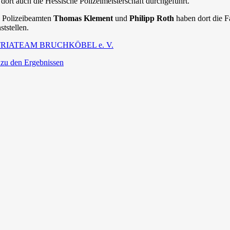
ort auch die Hessische Polizeimeisterschaft durchgeführt.
 Polizeibeamten
Thomas Klement
und
Philipp Roth
haben dort die F
ststellen.
TRIATEAM BRUCHKÖBEL e. V.
 zu den Ergebnissen