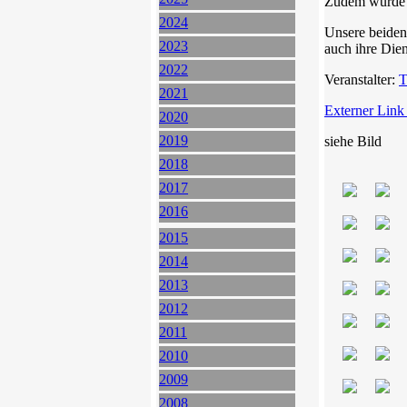
Zudem wurde d
2024
Unsere beiden
2023
auch ihre Dien
2022
Veranstalter:
2021
Externer Link
2020
2019
siehe Bild
2018
2017
2016
2015
2014
2013
2012
2011
2010
2009
2008