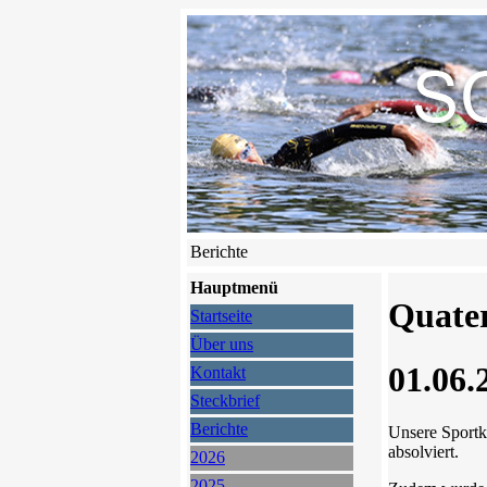
Berichte
Hauptmenü
Quate
Startseite
Über uns
01.06.
Kontakt
Steckbrief
Berichte
Unsere Sport
absolviert.
2026
2025