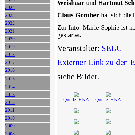
Weishaar
und
Hartmut Sch
2024
Claus Gonther
hat sich die
2023
2022
Zur Info: Marie-Sophie ist 
2021
gestartet.
2020
Veranstalter:
SELC
2019
2018
Externer Link zu den 
2017
2016
siehe Bilder.
2015
2014
2013
Quelle: HNA
Quelle: HNA
2012
2011
2010
2009
2008